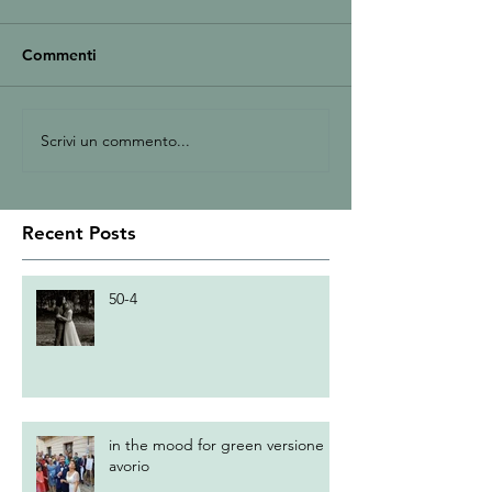
Commenti
Scrivi un commento...
Recent Posts
50-4
in the mood for green versione
avorio