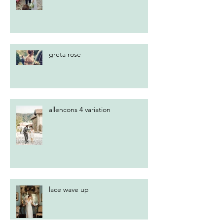
greta rose
allencons 4 variation
lace wave up