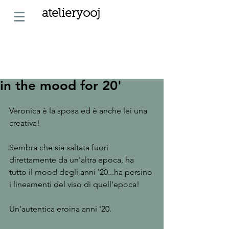
atelieryooj
in the mood for 20'
Veronica è la sposa ed è anche lei una 
creativa!
Sembra che sia saltata fuori 
direttamente da un'altra epoca, ha 
tutto il mood degli anni '20...ha persino 
i lineamenti del viso di quell'epoca!
Un'autentica eroina anni '20.