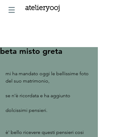
atelieryooj
beta misto greta
mi ha mandato oggi le bellissime foto 
del suo matrimonio,
se n'è ricordata e ha aggiunto
dolcissimi pensieri.
è' bello ricevere questi pensieri cosi 