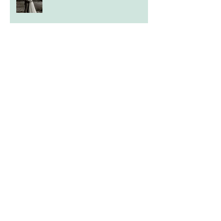
in the mood for green versione
avorio
greta rose
allencons 4 variation