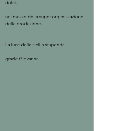
dolci.
nel mezzo della super organizzazione 
della produzione....
La luce della sicilia stupenda ...
grazie Giovanna...