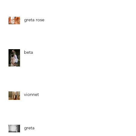
greta rose
beta
vionnet
greta