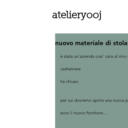
atelieryooj
nuovo materiale di stol
è stata un'azienda cosi' cara al mio 
cashemere
ha chiuso.
per cui dovremo aprire una nuova po
ecco il nuovo fornitore.....