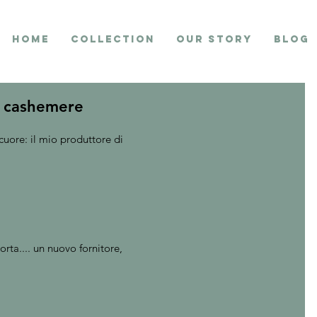
Home
collection
Our Story
Blog
a cashemere
cuore: il mio produttore di 
rta.... un nuovo fornitore,