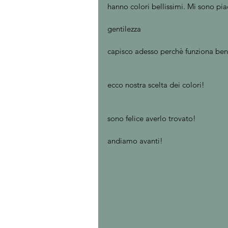
hanno colori bellissimi. Mi sono piac
gentilezza
capisco adesso perchè funziona ben
ecco nostra scelta dei colori!
sono felice averlo trovato!
andiamo avanti! 