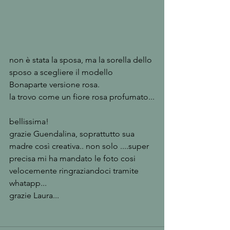
non è stata la sposa, ma la sorella dello 
sposo a scegliere il modello 
Bonaparte versione rosa. 
la trovo come un fiore rosa profumato...
bellissima! 
grazie Guendalina, soprattutto sua 
madre così creativa.. non solo ....super 
precisa mi ha mandato le foto cosi 
velocemente ringraziandoci tramite 
whatapp... 
grazie Laura... 