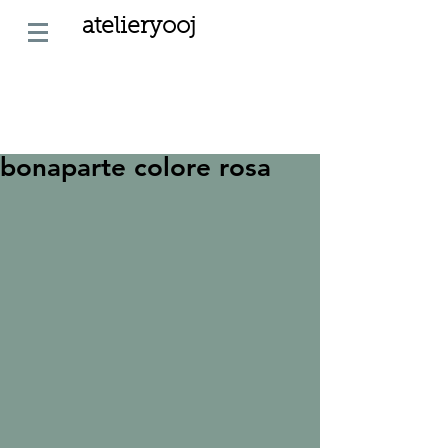
atelieryooj
bonaparte colore rosa