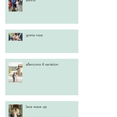
avorio
greta rose
allencons 4 variation
lace wave up