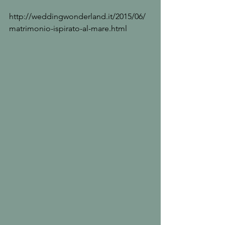
http://weddingwonderland.it/2015/06/
matrimonio-ispirato-al-mare.html 