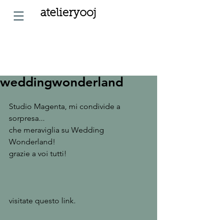
atelieryooj
weddingwonderland
Studio Magenta, mi condivide a 
sorpresa... 
che meraviglia su Wedding 
Wonderland! 
grazie a voi tutti! 
visitate questo link. 