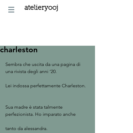
atelieryooj
charleston
Sembra che uscita da una pagina di 
una rivista degli anni ‘20.
Lei indossa perfettamente Charleston. 
Sua madre è stata talmente 
perfezionista. Ho imparato anche 
tanto da alessandra.