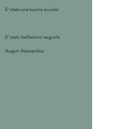
E’ stata una buona scuola! 
E’ stato bellissimo seguirla.
Auguri Alessandra!