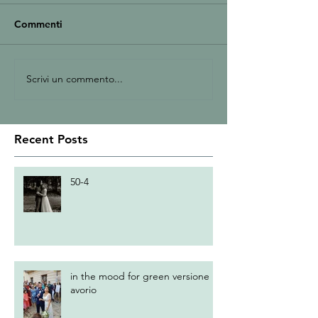
Commenti
Scrivi un commento...
Recent Posts
50-4
in the mood for green versione
avorio