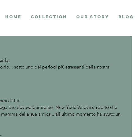
Home
collection
Our Story
Blog
irla. 
io... sotto uno dei periodi più stressanti della nostra 
mo fatta... 
iega che doveva partire per New York. Voleva un abito che 
la mamma della sua amica... all’ultimo momento ha avuto un 
. 