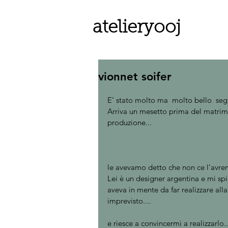
atelieryooj
vionnet soifer
E’ stato molto ma  molto bello  segu
Arriva un mesetto prima del matrimon
produzione... 
le avevamo detto che non ce l’avrem
Lei è un designer argentina e mi sp
aveva in mente da far realizzare al
imprevisto....
e riesce a convincermi a realizzarlo...