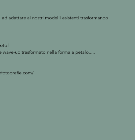
a ad adattare ai nostri modelli esistenti trasformando i 
foto! 
e wave-up trasformato nella forma a petalo..... 
tofotografie.com/ 