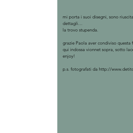
mi porta i suoi disegni, sono riuscit
dettagli… 
la trovo stupenda. 
grazie Paola aver condiviso questa 
qui indossa vionnet sopra, sotto lac
enjoy! 
p.s. fotografati da http://www.deti