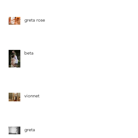
greta rose
beta
vionnet
greta