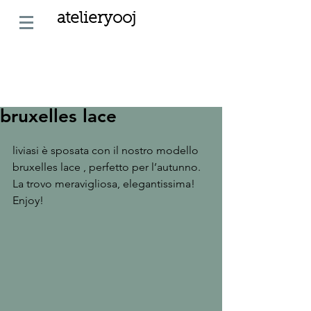
atelieryooj
bruxelles lace
liviasi è sposata con il nostro modello 
bruxelles lace , perfetto per l’autunno.
La trovo meravigliosa, elegantissima!
Enjoy!