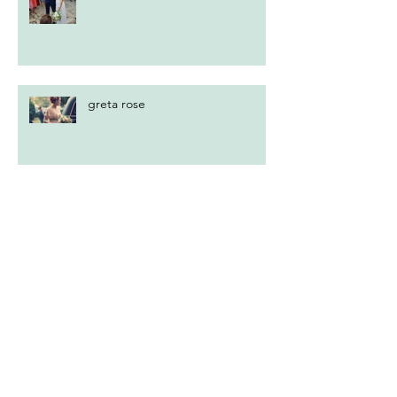
greta rose
allencons 4 variation
lace wave up